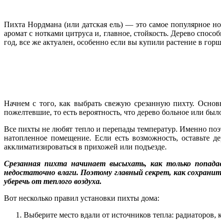
Пихта Нордмана (или датская ель) — это самое популярное 
аромат с нотками цитруса и, главное, стойкость. Дерево спос
год, все же актуален, особенно если вы купили растение в горш
Начнем с того, как выбрать свежую срезанную пихту. Осно
пожелтевшие, то есть вероятность, что дерево больное или было
Все пихты не любят тепло и перепады температур. Именно поэт
натопленное помещение. Если есть возможность, оставьте д
акклиматизироваться в прихожей или подъезде.
Срезанная пихта начинает высыхать, как только попад
недостаточно влаги. Поэтому главный секрет, как сохранит
уберечь от теплого воздуха.
Вот несколько правил установки пихты дома:
Выберите место вдали от источников тепла: радиаторов, к