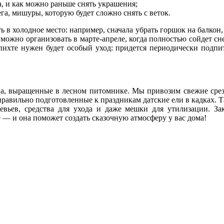
а, и как можно раньше снять украшения;
га, мишуры, которую будет сложно снять с веток.
в холодное место: например, сначала убрать горшок на балкон,
можно организовать в марте-апреле, когда полностью сойдет сне
 пихте нужен будет особый уход: придется периодически подпи
ана, выращенные в лесном питомнике. Мы привозим свежие сре
и правильно подготовленные к праздникам датские ели в кадках. 
евьев, средства для ухода и даже мешки для утилизации. За
— и она поможет создать сказочную атмосферу у вас дома!