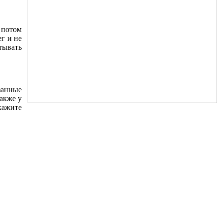
 потом
г и не
тывать
занные
Также у
кажите