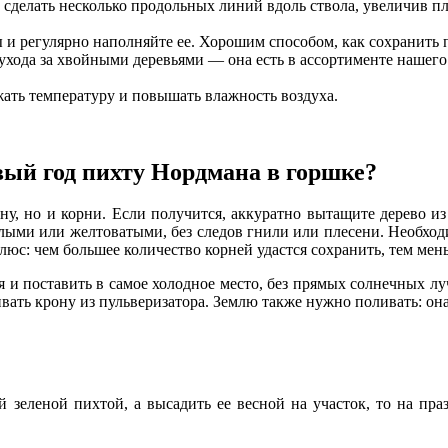
 сделать несколько продольных линий вдоль ствола, увеличив п
 и регулярно наполняйте ее. Хорошим способом, как сохранить
ухода за хвойными деревьями — она есть в ассортименте нашего
ть температуру и повышать влажность воздуха.
вый год пихту Нордмана в горшке?
у, но и корни. Если получится, аккуратно вытащите дерево из
лыми или желтоватыми, без следов гнили или плесени. Необхо
с: чем большее количество корней удастся сохранить, тем мень
 и поставить в самое холодное место, без прямых солнечных лу
ивать крону из пульверизатора. Землю также нужно поливать: он
 зеленой пихтой, а высадить ее весной на участок, то на пра