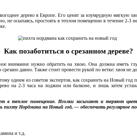
новогоднее дерево в Европе. Его ценят за изумрудную мягкую 
обно, не осыпаясь, простоять в теплом помещении в течение 2-3 
ке.
Как позаботиться о срезанном дереве?
вное внимание нужно обратить на хвою. Она должна иметь гл
 срезано давно. Также стоит провести рукой по ветке: хвоя не д
ому одним из советов экспертов, как сохранить на Новый год пи
ерево на 2-3 часа на лоджии или балконе, и лишь затем устан
ает в теплое помещение. Иголки засыхают и теряют цве
ь пихту Нордмана на Новый год, — обеспечить регулярное по
амина и т.д.