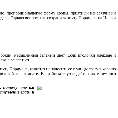
хвою, пропорциональную форму кроны, приятный ненавязчивый
недель. Однако вопрос, как сохранить пихту Нордмана на Новый
убокий, насыщенный зеленый цвет. Если иголочки блеклые и
олжна осыпаться.
хту Нордмана, является не заносить ее с улицы сразу в хорошо
авливайте в комнате. В крайнем случае дайте пихте немного
т, потому что им
ступление влаги и