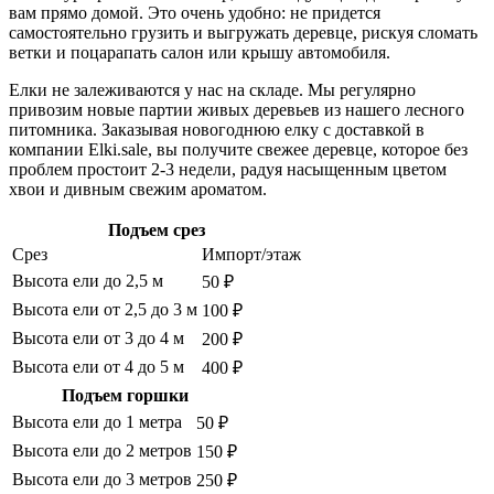
вам прямо домой. Это очень удобно: не придется
самостоятельно грузить и выгружать деревце, рискуя сломать
ветки и поцарапать салон или крышу автомобиля.
Елки не залеживаются у нас на складе. Мы регулярно
привозим новые партии живых деревьев из нашего лесного
питомника. Заказывая новогоднюю елку с доставкой в
компании Elki.sale, вы получите свежее деревце, которое без
проблем простоит 2-3 недели, радуя насыщенным цветом
хвои и дивным свежим ароматом.
Подъем срез
Срез
Импорт/этаж
Высота ели до 2,5 м
50 ₽
Высота ели от 2,5 до 3 м
100 ₽
Высота ели от 3 до 4 м
200 ₽
Высота ели от 4 до 5 м
400 ₽
Подъем горшки
Высота ели до 1 метра
50 ₽
Высота ели до 2 метров
150 ₽
Высота ели до 3 метров
250 ₽