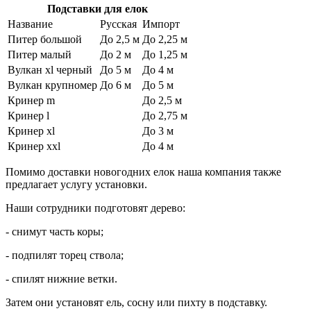
Подставки для елок
Название
Русская
Импорт
Питер большой
До 2,5 м
До 2,25 м
Питер малый
До 2 м
До 1,25 м
Вулкан xl черный
До 5 м
До 4 м
Вулкан крупномер
До 6 м
До 5 м
Кринер m
До 2,5 м
Кринер l
До 2,75 м
Кринер xl
До 3 м
Кринер xxl
До 4 м
Помимо доставки новогодних елок наша компания также
предлагает услугу установки.
Наши сотрудники подготовят дерево:
- снимут часть коры;
- подпилят торец ствола;
- спилят нижние ветки.
Затем они установят ель, сосну или пихту в подставку.