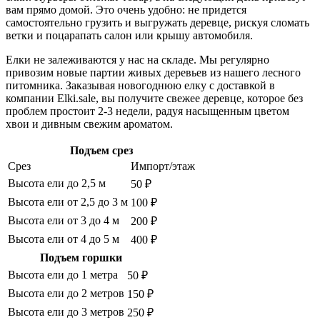
вам прямо домой. Это очень удобно: не придется
самостоятельно грузить и выгружать деревце, рискуя сломать
ветки и поцарапать салон или крышу автомобиля.
Елки не залеживаются у нас на складе. Мы регулярно
привозим новые партии живых деревьев из нашего лесного
питомника. Заказывая новогоднюю елку с доставкой в
компании Elki.sale, вы получите свежее деревце, которое без
проблем простоит 2-3 недели, радуя насыщенным цветом
хвои и дивным свежим ароматом.
Подъем срез
Срез
Импорт/этаж
Высота ели до 2,5 м
50 ₽
Высота ели от 2,5 до 3 м
100 ₽
Высота ели от 3 до 4 м
200 ₽
Высота ели от 4 до 5 м
400 ₽
Подъем горшки
Высота ели до 1 метра
50 ₽
Высота ели до 2 метров
150 ₽
Высота ели до 3 метров
250 ₽