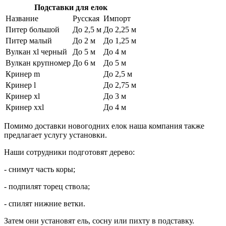
Подставки для елок
Название
Русская
Импорт
Питер большой
До 2,5 м
До 2,25 м
Питер малый
До 2 м
До 1,25 м
Вулкан xl черный
До 5 м
До 4 м
Вулкан крупномер
До 6 м
До 5 м
Кринер m
До 2,5 м
Кринер l
До 2,75 м
Кринер xl
До 3 м
Кринер xxl
До 4 м
Помимо доставки новогодних елок наша компания также
предлагает услугу установки.
Наши сотрудники подготовят дерево:
- снимут часть коры;
- подпилят торец ствола;
- спилят нижние ветки.
Затем они установят ель, сосну или пихту в подставку.