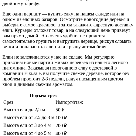
двойному тарифу.
Еще один вариант — купить елку на нашем складе или на
одном из елочных базаров. Осмотрите новогодние деревья и
выберите самое красивое, а затем закажите адресную доставку
елки. Курьеры отложат товар, а на следующий день привезут
вам прямо домой. Это очень удобно: не придется
самостоятельно грузить и выгружать деревце, рискуя сломать
ветки и поцарапать салон или крышу автомобиля.
Елки не залеживаются у нас на складе. Мы регулярно
привозим новые партии живых деревьев из нашего лесного
питомника. Заказывая новогоднюю елку с доставкой в
компании Elki.sale, вы получите свежее деревце, которое без
проблем простоит 2-3 недели, радуя насыщенным цветом
хвои и дивным свежим ароматом.
Подъем срез
Срез
Импорт/этаж
Высота ели до 2,5 м
50 ₽
Высота ели от 2,5 до 3 м
100 ₽
Высота ели от 3 до 4 м
200 ₽
Высота ели от 4 до 5 м
400 ₽