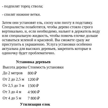
- подпилят торец ствола;
- спилят нижние ветки.
Затем они установят ель, сосну или пихту в подставку.
Специалисты позаботятся, чтобы дерево стояло строго
вертикально, и, если необходимо, нальют в держатель воду
или специальную жидкость, чтобы помочь елочке дольше
оставаться зеленой и красивой. Вы сможете сразу же
приступить к украшению. Услуга установки особенно
актуальна для высоких деревьев, закрепить которые в
одиночку будет проблематично.
Установка деревьев
Высота дерева
Стоимость установки
До 2 метров
800 ₽
От 2 до 2,5 м
1200 ₽
От 2,5 до 3 м
1500 ₽
От 3 до 4 м
4 900 ₽
От 4 до 5 м
7 800 ₽
Утилизация елок