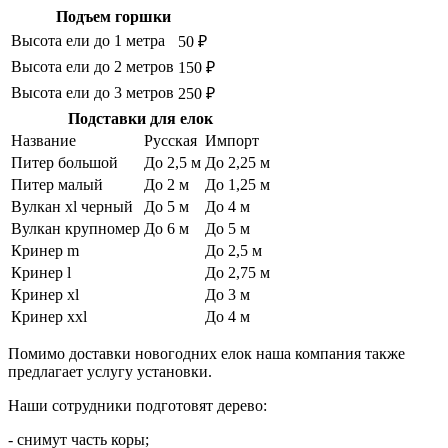
Подъем горшки
Высота ели до 1 метра
50 ₽
Высота ели до 2 метров
150 ₽
Высота ели до 3 метров
250 ₽
Подставки для елок
Название
Русская
Импорт
Питер большой
До 2,5 м
До 2,25 м
Питер малый
До 2 м
До 1,25 м
Вулкан xl черный
До 5 м
До 4 м
Вулкан крупномер
До 6 м
До 5 м
Кринер m
До 2,5 м
Кринер l
До 2,75 м
Кринер xl
До 3 м
Кринер xxl
До 4 м
Помимо доставки новогодних елок наша компания также
предлагает услугу установки.
Наши сотрудники подготовят дерево:
- снимут часть коры;